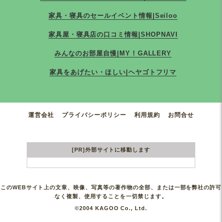
家具・寝具のセールイベント情報|Seiloo
家具屋・寝具店の口コミ情報|SHOPNAVI
みんなのお部屋自慢|MY ! GALLERY
家具をあげたい・ほしい|ヘヤゴトフリマ
運営会社
プライバシーポリシー
利用規約
お問合せ
[PR]外部サイトに移動します
このWEBサイト上の文章、映像、写真等の著作物の全部、または一部を弊社の許可
なく複製、使用することを一切禁じます。
©2004 KAGOO Co., Ltd.