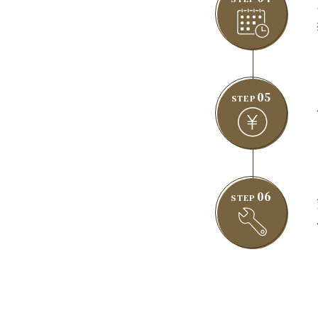
05
STEP
06
STEP