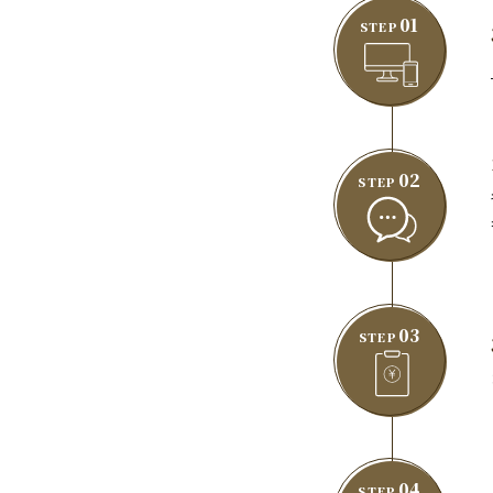
01
STEP
02
STEP
03
STEP
04
STEP